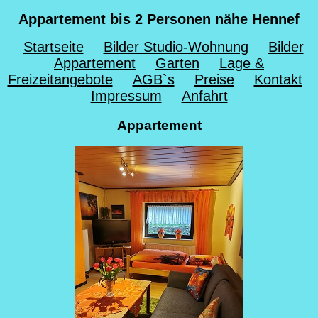
Appartement bis 2 Personen nähe Hennef
Startseite
Bilder Studio-Wohnung
Bilder
Appartement
Garten
Lage &
Freizeitangebote
AGB`s
Preise
Kontakt
Impressum
Anfahrt
Appartement